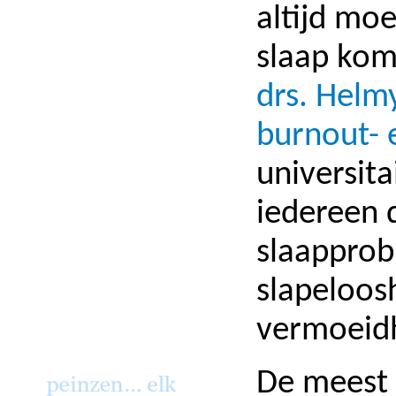
altijd moe
slaap kom
drs. Helmy
burnout- 
universita
iedereen d
slaapprob
slapeloos
vermoeidh
De meest