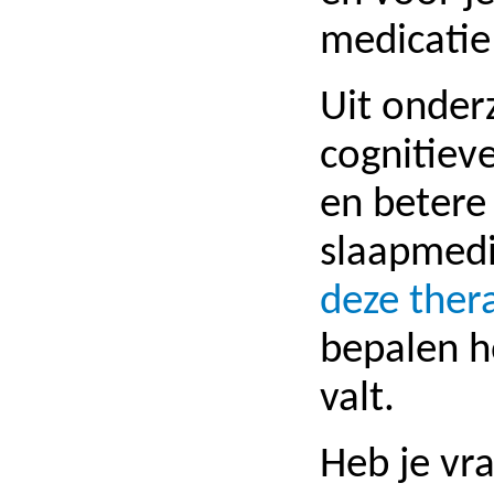
medicatie
Uit onder
cognitiev
en betere
slaapmedi
deze ther
bepalen h
valt.
Heb je vr