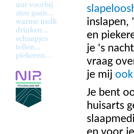
slapeloos
inslapen, 
en piekere
je 's nach
vraag ove
je mij
ook 
Je bent oo
huisarts 
slaapmedi
en voor j