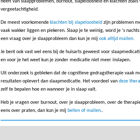
heeft van slaapproblemen, burnout, slapeloosheid en klachten zoals
vergeetachtigheid.
De meest voorkomende
klachten bij slapeloosheid
zijn problemen met
vaak wakker liggen en piekeren. Slaap je te weinig, word je 's nacht
een vraag over je slaapprobleem dan kun je mij
ook altijd mailen.
Je bent ook vast wel eens bij de huisarts geweest voor slaapmedicat
en voor je het weet kun je zonder medicatie niet meer inslapen.
Uit onderzoek is gebleken dat de cognitieve gedragstherapie vaak m
resultaten oplevert dan slaapmedicatie. Het voordeel van
deze ther
zelf te bepalen hoe en wanneer je in slaap valt.
Heb je vragen over burnout, over je slaapprobleem, over de therapie
eens over praten, dan kun je mij
bellen of mailen.
.